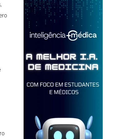
,
ero
e
ro