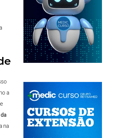
a
de
sso
mo a
me
 da
a na