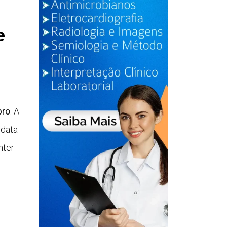
e
bro
. A
data
nter