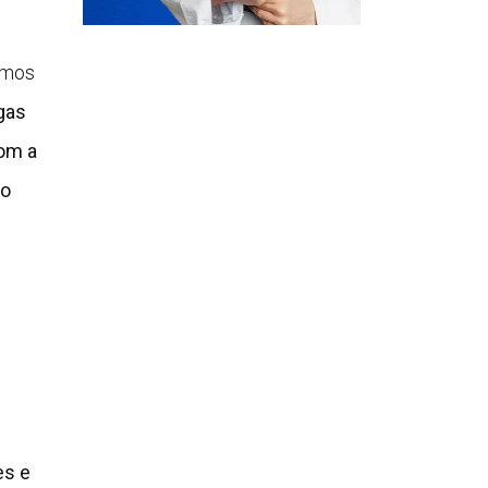
rmos
agas
om a
 o
es e