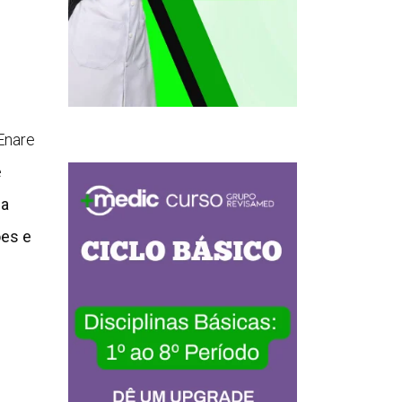
 Enare
e
ia
ões e