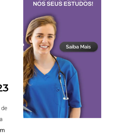
23
 de
a
em