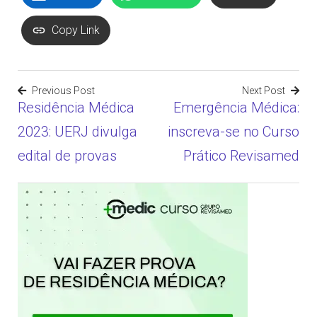
Copy Link
Previous Post
Next Post
Residência Médica
Emergência Médica:
Navegação
2023: UERJ divulga
inscreva-se no Curso
de
edital de provas
Prático Revisamed
Post