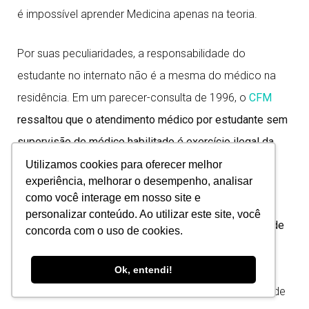
é impossível aprender Medicina apenas na teoria.
Por suas peculiaridades, a responsabilidade do
estudante no internato não é a mesma do médico na
residência. Em um parecer-consulta de 1996, o
CFM
ressaltou que o atendimento médico por estudante sem
supervisão de médico habilitado é exercício ilegal da
medicina.
Portanto
, configura crime previsto no artigo
Utilizamos cookies para oferecer melhor
experiência, melhorar o desempenho, analisar
282 do CP.
como você interage em nosso site e
personalizar conteúdo. Ao utilizar este site, você
No internato, portanto,
deve haver supervisão direta de
concorda com o uso de cookies.
médico
. E, conforme entendimento do CFM, não há
nenhum tipo de responsabilização legal do estudante
Ok, entendi!
que realiza o atendimento, recaindo a responsabilidade