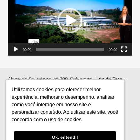
de
vídeo
00:00
00:00
Alameda Salvaterra, nº 200, Salvaterra,
Juiz de Fora –
MG | CEP 36.033-003
Utilizamos cookies para oferecer melhor
experiência, melhorar o desempenho, analisar
como você interage em nosso site e
personalizar conteúdo. Ao utilizar este site, você
Contato: +55 (32) 2101-5050
concorda com o uso de cookies.
Ok, entendi!