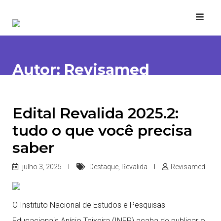
Skip
to
content
Autor:
Revisamed
Edital Revalida 2025.2:
tudo o que você precisa
saber
julho 3, 2025
Destaque
,
Revalida
Revisamed
O Instituto Nacional de Estudos e Pesquisas
Educacionais Anísio Teixeira (INEP) acaba de publicar o