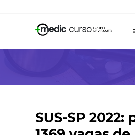
Skip
to
content
SUS-SP 2022: 
1369 vagas de