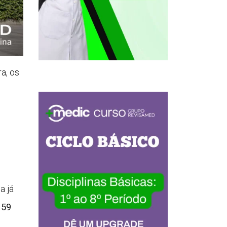
a, os
a já
 59