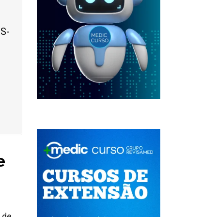
US-
e
o de