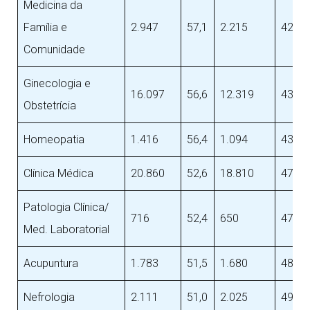
Medicina da
Família e
2.947
57,1
2.215
42,9
Comunidade
Ginecologia e
16.097
56,6
12.319
43,4
Obstetrícia
Homeopatia
1.416
56,4
1.094
43,6
Clínica Médica
20.860
52,6
18.810
47,4
Patologia Clínica/
716
52,4
650
47,6
Med. Laboratorial
Acupuntura
1.783
51,5
1.680
48,5
Nefrologia
2.111
51,0
2.025
49,0