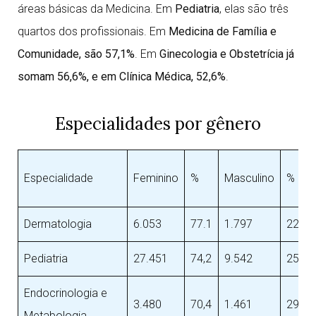
áreas básicas da Medicina. Em
Pediatria
, elas são três
quartos dos profissionais. Em
Medicina de Família e
Comunidade, são 57,1%
. Em
Ginecologia e Obstetrícia já
somam 56,6%, e em Clínica Médica, 52,6%
.
Especialidades por gênero
Especialidade
Feminino
%
Masculino
%
Dermatologia
6.053
77.1
1.797
22,9
Pediatria
27.451
74,2
9.542
25,8
Endocrinologia e
3.480
70,4
1.461
29,6
Metabologia