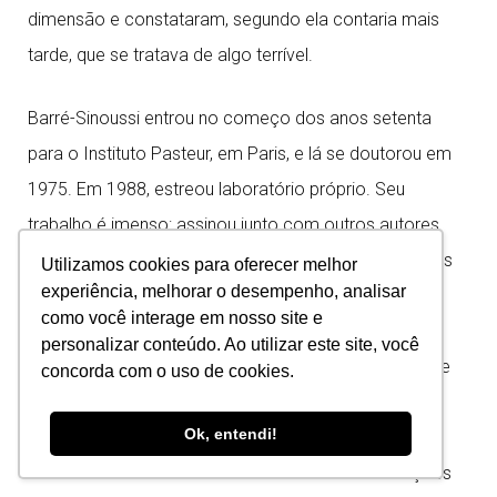
dimensão e constataram, segundo ela contaria mais
tarde, que se tratava de algo terrível.
Barré-Sinoussi entrou no começo dos anos setenta
para o Instituto Pasteur, em Paris, e lá se doutorou em
1975. Em 1988, estreou laboratório próprio. Seu
trabalho é imenso: assinou junto com outros autores
mais de 240 publicações científicas, proferiu centenas
Utilizamos cookies para oferecer melhor
experiência, melhorar o desempenho, analisar
de conferências por todo o mundo, formou outros
como você interage em nosso site e
pesquisadores, é membro ativo de vários comitês
personalizar conteúdo. Ao utilizar este site, você
científicos e sociedades e presta consultoria à OMS e
concorda com o uso de cookies.
ao Programa Conjunto das Nações Unidas sobre o
Ok, entendi!
HIV/Aids. Desde a descoberta do vírus HIV, Barré-
Sinoussi trabalha em busca de melhorar as condições