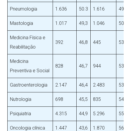
Pneumologia
1.636
50.3
1.616
49,7
Mastologia
1.017
49,3
1.046
50,7
Medicina Física e
392
46,8
445
53,2
Reabilitação
Medicina
828
46,7
944
53,3
Preventiva e Social
Gastroenterologia
2.147
46,4
2.483
53,6
Nutrologia
698
45,5
835
54,5
Psiquiatria
4.315
44,9
5.296
55,1
Oncologia clínica
1.447
43,6
1.870
56,4