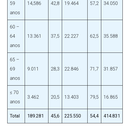
59
14,586
42,8
19.464
57,2
34.050
anos
60 –
64
13.361
37,5
22.227
62,5
35.588
anos
65 –
69
9.011
28,3
22.846
71,7
31.857
anos
≤ 70
3.462
20,5
13.403
79,5
16.865
anos
Total
189.281
45,6
225.550
54,4
414.831