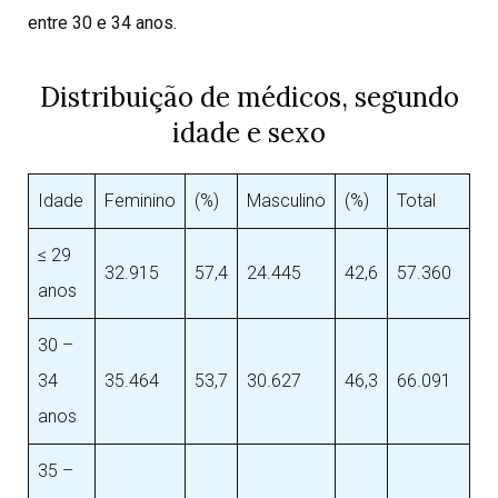
entre 30 e 34 anos.
Distribuição de médicos, segundo
idade e sexo
Idade
Feminino
(%)
Masculino
(%)
Total
≤ 29
32.915
57,4
24.445
42,6
57.360
anos
30 –
34
35.464
53,7
30.627
46,3
66.091
anos
35 –