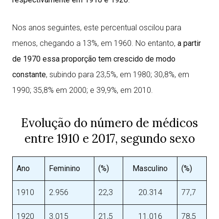
Nos anos seguintes, este percentual oscilou para
menos, chegando a 13%, em 1960. No entanto,
a partir
de 1970 essa proporção tem crescido de modo
constante
, subindo para 23,5%, em 1980; 30,8%, em
1990; 35,8% em 2000; e 39,9%, em 2010.
Evolução do número de médicos
entre 1910 e 2017, segundo sexo
Ano
Feminino
(%)
Masculino
(%)
1910
2.956
22,3
20.314
77,7
1920
3.015
21,5
11.016
78,5