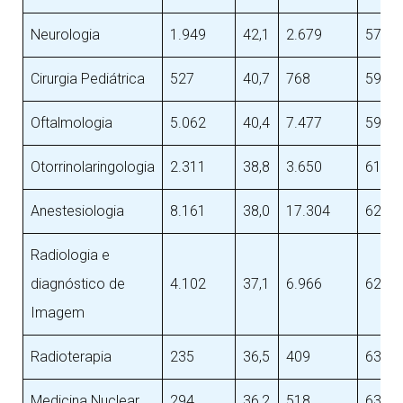
Neurologia
1.949
42,1
2.679
57,9
Cirurgia Pediátrica
527
40,7
768
59,3
Oftalmologia
5.062
40,4
7.477
59,6
Otorrinolaringologia
2.311
38,8
3.650
61,6
Anestesiologia
8.161
38,0
17.304
62,0
Radiologia e
diagnóstico de
4.102
37,1
6.966
62,9
Imagem
Radioterapia
235
36,5
409
63,5
Medicina Nuclear
294
36,2
518
63,8