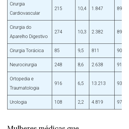
Cirurgia
215
10,4
1.847
89,6
Cardiovascular
Cirurgia do
274
10,3
2.382
89,7
Aparelho Digestivo
Cirurgia Torácica
85
9,5
811
90,5
Neurocirurgia
248
8,6
2.638
91,4
Ortopedia e
916
6,5
13.213
93,5
Traumatologia
Urologia
108
2,2
4.819
97,8
Mulheres médicas que