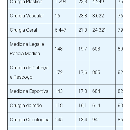
Cirurgia Plástica
1.294
23,3
4.249
76,7
Cirurgia Vascular
16
23,3
3.022
76,7
Cirurgia Geral
6.447
21,0
24.321
79,0
Medicina Legal e
148
19,7
603
80,3
Perícia Médica
Cirurgia de Cabeça
172
17,6
805
82,4
e Pescoço
Medicina Esportiva
143
17,3
684
82,7
Cirurgia da mão
118
16,1
614
83,9
Cirurgia Oncológica
145
13,4
941
86,6