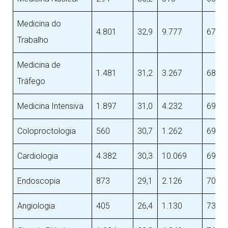
Medicina do
4.801
32,9
9.777
67,1
Trabalho
Medicina de
1.481
31,2
3.267
68,8
Tráfego
Medicina Intensiva
1.897
31,0
4.232
69,0
Coloproctologia
560
30,7
1.262
69,3
Cardiologia
4.382
30,3
10.069
69,7
Endoscopia
873
29,1
2.126
70,0
Angiologia
405
26,4
1.130
73,6