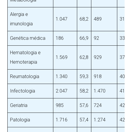
Alergia e
1.047
68,2
489
31,1
imunologia
Genética médica
186
66,9
92
33,1
Hematologia e
1.569
62,8
929
37,2
Hemoterapia
Reumatologia
1.340
59,3
918
40,7
Infectologia
2.047
58,2
1.470
41,8
Geriatria
985
57,6
724
42,4
Patologia
1.716
57,4
1.274
42,6