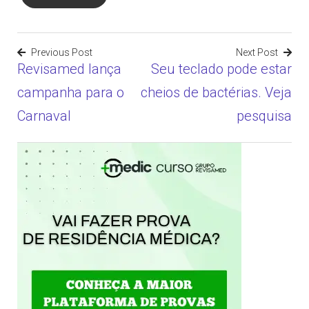
Previous Post
Next Post
Revisamed lança
Seu teclado pode estar
Navegação
campanha para o
cheios de bactérias. Veja
de
Carnaval
pesquisa
Post