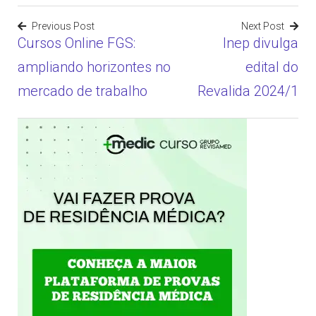
Previous Post
Next Post
Cursos Online FGS:
Inep divulga
Navegação
ampliando horizontes no
edital do
de
mercado de trabalho
Revalida 2024/1
Post