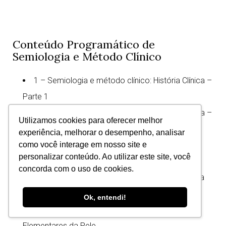
Conteúdo Programático de
Semiologia e Método Clínico
1 – Semiologia e método clínico: História Clínica –
Parte 1
2 – Semiologia e método clínico: História Clínica –
Utilizamos cookies para oferecer melhor
Parte 2
experiência, melhorar o desempenho, analisar
3 – Semiologia e método clínico: Consulta em
como você interage em nosso site e
personalizar conteúdo. Ao utilizar este site, você
diferentes cenários
concorda com o uso de cookies.
4 – Relação médico-paciente e código de ética
do estudante de medicina
Ok, entendi!
5 – Semiologia e método clínico: Lesões
Elementares da Pele