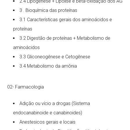
2.4 Lipogênese + Lipólise e beta-oxidação dos AG
3 . Bioquímica das proteínas
3.1 Características gerais dos aminoácidos e
proteínas
3.2 Digestão de proteínas + Metabolismo de
aminoácidos
3.3 Gliconeogênese e Cetogênese
3.4 Metabolismo da amônia
02- Farmacologia
Adição ou vício a drogas (Sistema
endocanabinoide e canabinoides)
Anestesicos gerais e locais